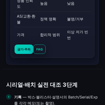
정품 신뢰
높음
낮음
도
AS/교환·환
정책 명확
불명/거부
불
이상 저가 빈
가격
합리적 범위
번
금기·주의
FAQ
시리얼·배치 실전 대조 3단계
기록
— 박스·블리스터·설명서의 Batch/Serial/Exp
를 각각 메모(또는 촬영).