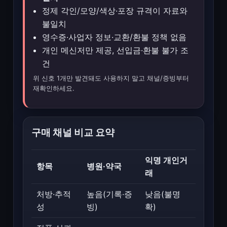
정제 각인/모양/색상·포장 규격이 자료와
불일치
영수증·사업자 정보·교환/환불 정책 없음
개인 메신저만 제공, 선입금·환불 불가 조
건
위 신호 1개만 발견돼도 사용하지 말고 채널/증빙부터
재확인하세요.
구매 채널 비교 요약
익명 개인거
항목
병원·약국
래
처방·추적
높음(기록·증
낮음(불명
성
빙)
확)